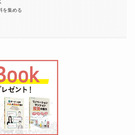
く
料を集める