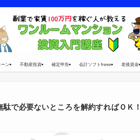
ローン
不動産投資
確定申告
会計ソフトfreee
老後資金
無駄で必要ないところを解約すればＯＫ